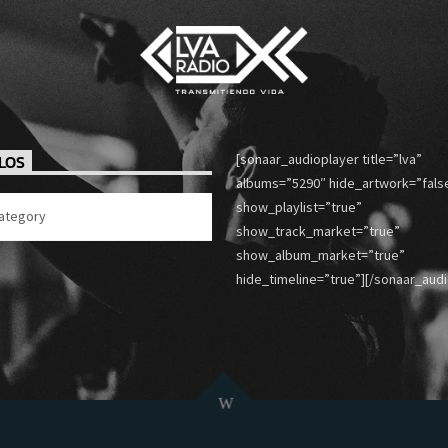
[sonaar_audioplayer title=”lva”
LOS
albums=”5290″ hide_artwork=”fals
show_playlist=”true”
show_track_market=”true”
show_album_market=”true”
hide_timeline=”true”][/sonaar_audi