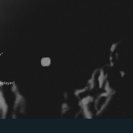
e”
oplayer]