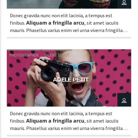
Donec gravida nunc non elit lacinia, a tempus est
Aliquam a fringilla arcu
finibus.
, sit amet iaculis
CURRENT SHOW
mauris. Phasellus varius enim vel urna viverra fringilla.
FREQUENCY ONE
Interdum et malesuada fames ac.
6:00 PM
7:00 PM
PHOTOGRAPHER
TALENT SCOUT
ADELE PETIT
Lva En Vivo
Donec gravida nunc non elit lacinia, a tempus est
Aliquam a fringilla arcu
finibus.
, sit amet iaculis
mauris. Phasellus varius enim vel urna viverra fringilla.
Interdum et malesuada fames ac.