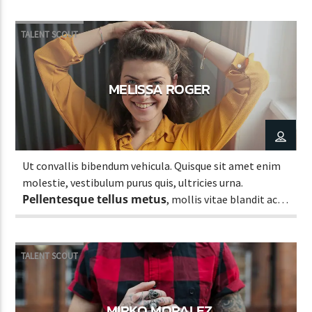
TALENT SCOUT
MELISSA ROGER
Ut convallis bibendum vehicula. Quisque sit amet enim
molestie, vestibulum purus quis, ultricies urna.
Pellentesque tellus metus
, mollis vitae blandit ac,
lobortis a justo.
TALENT SCOUT
MIRKO MORALEZ