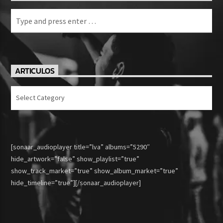
ARTICULOS
Articulos
[sonaar_audioplayer title=”lva” albums=”5290″
hide_artwork=”false” show_playlist=”true”
show_track_market=”true” show_album_market=”true”
hide_timeline=”true”][/sonaar_audioplayer]