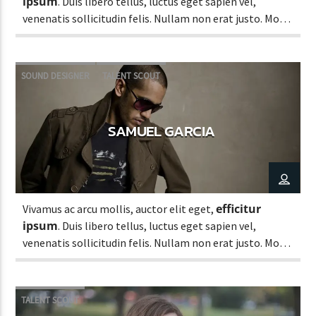
ipsum
. Duis libero tellus, luctus eget sapien vel,
venenatis sollicitudin felis. Nullam non erat justo. Morbi
tincidunt vehicula est. Donec ut sem.
SOUND DESIGNER
TALENT SCOUT
SAMUEL GARCIA
efficitur
Vivamus ac arcu mollis, auctor elit eget,
ipsum
. Duis libero tellus, luctus eget sapien vel,
venenatis sollicitudin felis. Nullam non erat justo. Morbi
tincidunt vehicula est. Donec ut sem.
TALENT SCOUT