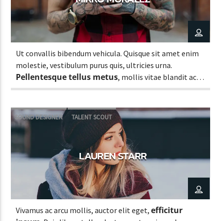
Ut convallis bibendum vehicula. Quisque sit amet enim
molestie, vestibulum purus quis, ultricies urna.
Pellentesque tellus metus
, mollis vitae blandit ac,
lobortis a justo.
SOUND DESIGNER
TALENT SCOUT
LAUREN STARR
efficitur
Vivamus ac arcu mollis, auctor elit eget,