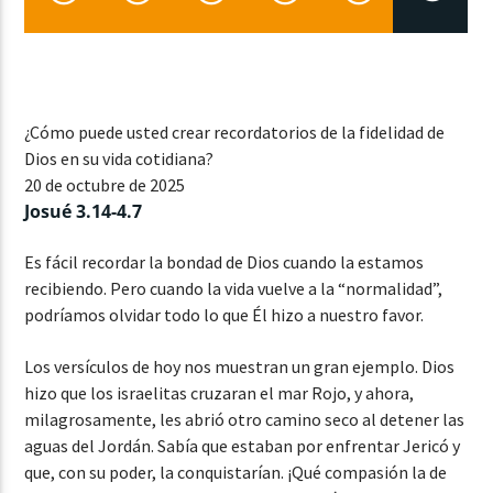
CURRENT SHOW
CLASSY GENERATION
¿Cómo puede usted crear recordatorios de la fidelidad de
9:00 AM
10:00 AM
Dios en su vida cotidiana?
20 de octubre de 2025
Josué 3.14-4.7
Es fácil recordar la bondad de Dios cuando la estamos
recibiendo. Pero cuando la vida vuelve a la “normalidad”,
Lva En Vivo
podríamos olvidar todo lo que Él hizo a nuestro favor.
Los versículos de hoy nos muestran un gran ejemplo. Dios
hizo que los israelitas cruzaran el mar Rojo, y ahora,
milagrosamente, les abrió otro camino seco al detener las
aguas del Jordán. Sabía que estaban por enfrentar Jericó y
que, con su poder, la conquistarían. ¡Qué compasión la de