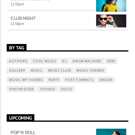
11:55
pm
CLUB NIGHT
11:58
pm
BY TAG
AUTHORS
COOL MUSIC
DJ
DRUM MACHINE
EDM
GALLERY
MUSIC
MUSIC CLUB
MUSIC THEMES
MUSIC WP THEMES
PARTY
POST FORMATS
SINGER
SYNTHESIZER
TECHNO
VOICE
UPCOMING
POP’N ROLL