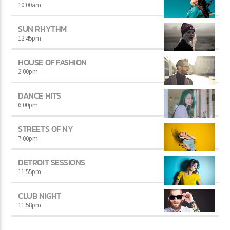
10:00
am
SUN RHYTHM
12:45
pm
HOUSE OF FASHION
2:00
pm
DANCE HITS
6:00
pm
STREETS OF NY
7:00
pm
DETROIT SESSIONS
11:55
pm
CLUB NIGHT
11:58
pm