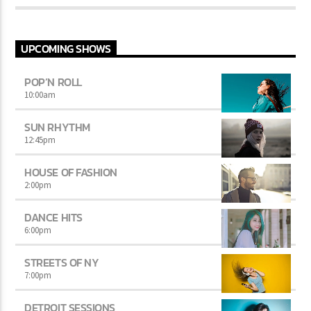
UPCOMING SHOWS
POP’N ROLL
10:00
am
SUN RHYTHM
12:45
pm
HOUSE OF FASHION
2:00
pm
DANCE HITS
6:00
pm
STREETS OF NY
7:00
pm
DETROIT SESSIONS